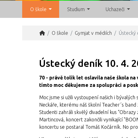
O škole
Studium
Uchazeči
O škole
Gymjat v médiích
Ústecký 
Ústecký deník 10. 4. 2
70 - právě tolik let oslavila naše škola 
tímto moc děkujeme za spolupráci a posk
Moc jsme si užili vystoupení našich i bývalýc
Neckáře, kterému náš školní Teacher´s band za
Studenti zahráli skvělý divadelní kus "Obrazy
Martincová, koncert zakončili vynikající "B
koncertu se postaral Tomáš Kočárník. No prost