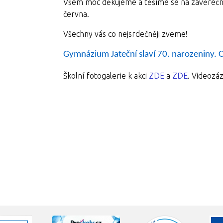
Všem moc děkujeme a těšíme se na závěrečnou
června.
Všechny vás co nejsrdečněji zveme!
Gymnázium Jateční slaví 70. narozeniny. Os
Školní fotogalerie k akci
ZDE
a
ZDE
. Videozá