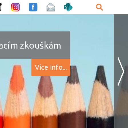
ímacím zkouškám
Více info...