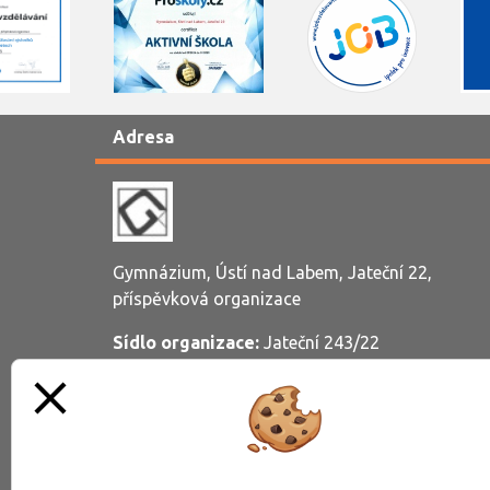
Adresa
Gymnázium, Ústí nad Labem, Jateční 22,
příspěvková organizace
Sídlo organizace:
Jateční 243/22
close
400 01 Ústí nad Labem, Klíše
sekretariat@gymjat.cz
Tel.: 474 774 200