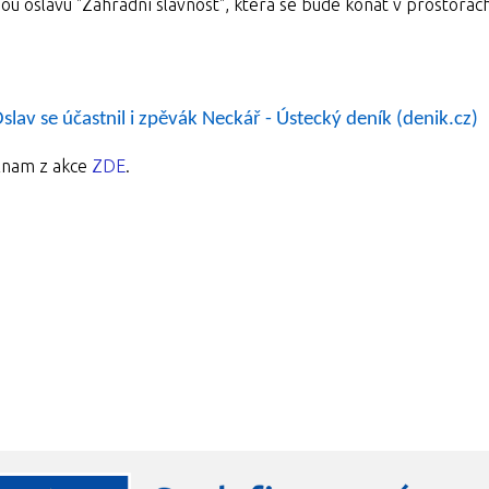
 oslavu "Zahradní slavnost", která se bude konat v prostorách
lav se účastnil i zpěvák Neckář - Ústecký deník (denik.cz)
znam z akce
ZDE
.