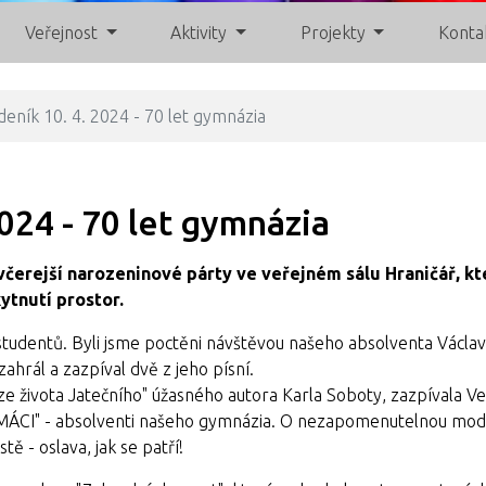
Veřejnost
Aktivity
Projekty
Konta
deník 10. 4. 2024 - 70 let gymnázia
024 - 70 let gymnázia
na včerejší narozeninové párty ve veřejném sálu Hraničář, k
ytnutí prostor.
h studentů. Byli jsme poctěni návštěvou našeho absolventa Václa
hrál a zazpíval dvě z jeho písní.
 ze života Jatečního" úžasného autora Karla Soboty, zazpívala V
OOMÁCI" - absolventi našeho gymnázia. O nezapomenutelnou mod
ě - oslava, jak se patří!