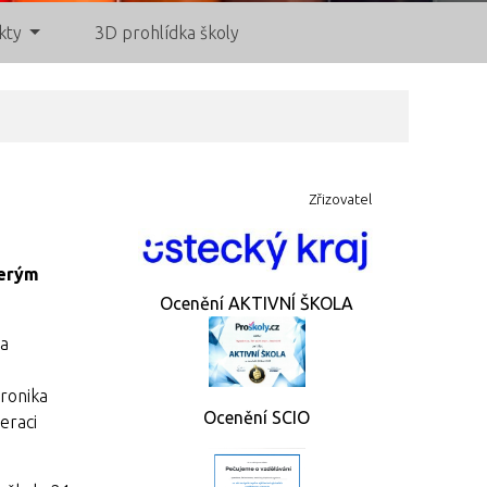
kty
3D prohlídka školy
Zřizovatel
terým
Ocenění AKTIVNÍ ŠKOLA
va
eronika
Ocenění SCIO
eraci