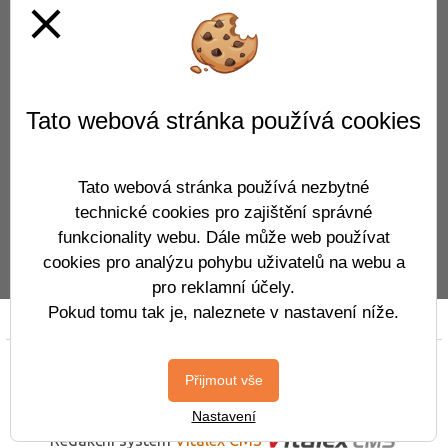
close
Tato webová stránka používá cookies
Tato webová stránka používá nezbytné
technické cookies pro zajištění správné
funkcionality webu. Dále může web používat
cookies pro analýzu pohybu uživatelů na webu a
pro reklamní účely.
Pokud tomu tak je, naleznete v nastavení níže.
Prohlášení o přístupnosti
Mapa webu
Cookies
Copyright © 2019 - 2026
Přijmout vše
CloudovýŠkolníWeb.cz
&
Vitalex Group
-
Tvorba školních webů
Nastavení
Redakční systém
Vitalex CMS