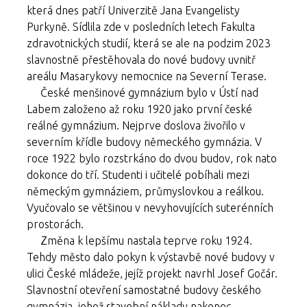
která dnes patří Univerzitě Jana Evangelisty
Purkyně. Sídlila zde v posledních letech Fakulta
zdravotnických studií, která se ale na podzim 2023
slavnostně přestěhovala do nové budovy uvnitř
areálu Masarykovy nemocnice na Severní Terase.
České menšinové gymnázium bylo v Ústí nad
Labem založeno až roku 1920 jako první české
reálné gymnázium. Nejprve doslova živořilo v
severním křídle budovy německého gymnázia. V
roce 1922 bylo rozstrkáno do dvou budov, rok nato
dokonce do tří. Studenti i učitelé pobíhali mezi
německým gymnáziem, průmyslovkou a reálkou.
Vyučovalo se většinou v nevyhovujících suterénních
prostorách.
Změna k lepšímu nastala teprve roku 1924.
Tehdy město dalo pokyn k výstavbě nové budovy v
ulici České mládeže, jejíž projekt navrhl Josef Gočár.
Slavnostní otevření samostatné budovy českého
gymnázia, jehož stavební náklady nakonec