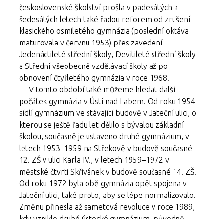
československé školství prošla v padesátých a
šedesátých letech také řadou reforem od zrušení
klasického osmiletého gymnázia (poslední oktáva
maturovala v červnu 1953) přes zavedení
Jedenáctileté střední školy, Devítileté střední školy
a Střední všeobecně vzdělávací školy až po
obnovení čtyřletého gymnázia v roce 1968.
V tomto období také můžeme hledat další
počátek gymnázia v Ústí nad Labem. Od roku 1954
sídlí gymnázium ve stávající budově v Jateční ulici, o
kterou se ještě řadu let dělilo s bývalou základní
školou, současně je ustaveno druhé gymnázium, v
letech 1953–1959 na Střekově v budově současné
12. ZŠ v ulici Karla IV., v letech 1959–1972 v
městské čtvrti Skřivánek v budově současné 14. ZŠ.
Od roku 1972 byla obě gymnázia opět spojena v
Jateční ulici, také proto, aby se lépe normalizovalo.
Změnu přinesla až sametová revoluce v roce 1989,
kdy vzniklo druhé ústecké gymnázium, původně