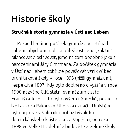
Historie školy
Stručná historie gymnázia v Ústí nad Labem
Pokud hledáme počátek gymnázia v Ústí nad
Labem, abychom mohli u příležitosti jeho „kulatin“
bilancovat a oslavovat, jsme na tom podobně jako s
narozeninami Járy Cimrmana. Za počátek gymnázia
v Ústí nad Labem totiž lze považovat vznik vůbec
první takové školy v roce 1893 (nižší gymnázium),
respektive 1897, kdy bylo doplněno o vyšší a v roce
1900 nazváno C.K. státní gymnázium císaře
Františka Josefa. To bylo ovšem německé, pokud to
lze takto za Rakousko-Uherska označit. Umístěno
bylo nejprve v Solní ulici poblíž bývalého
dominikánského kláštera u sv. Vojtěcha, od roku
1898 ve Velké Hradební v budově tzv. zelené školy,