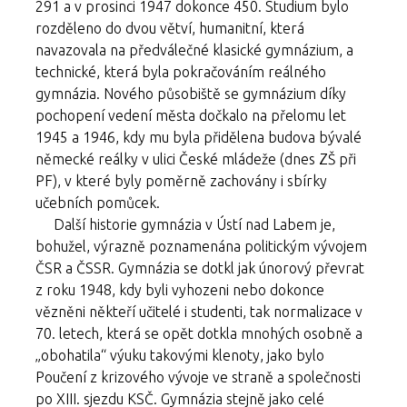
291 a v prosinci 1947 dokonce 450. Studium bylo
rozděleno do dvou větví, humanitní, která
navazovala na předválečné klasické gymnázium, a
technické, která byla pokračováním reálného
gymnázia. Nového působiště se gymnázium díky
pochopení vedení města dočkalo na přelomu let
1945 a 1946, kdy mu byla přidělena budova bývalé
německé reálky v ulici České mládeže (dnes ZŠ při
PF), v které byly poměrně zachovány i sbírky
učebních pomůcek.
Další historie gymnázia v Ústí nad Labem je,
bohužel, výrazně poznamenána politickým vývojem
ČSR a ČSSR. Gymnázia se dotkl jak únorový převrat
z roku 1948, kdy byli vyhozeni nebo dokonce
vězněni někteří učitelé i studenti, tak normalizace v
70. letech, která se opět dotkla mnohých osobně a
„obohatila“ výuku takovými klenoty, jako bylo
Poučení z krizového vývoje ve straně a společnosti
po XIII. sjezdu KSČ. Gymnázia stejně jako celé