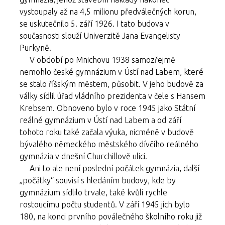
vystoupaly až na 4,5 milionu předválečných korun,
se uskutečnilo 5. září 1926. I tato budova v
současnosti slouží Univerzitě Jana Evangelisty
Purkyně.
V období po Mnichovu 1938 samozřejmě
nemohlo české gymnázium v Ústí nad Labem, které
se stalo říšským městem, působit. V jeho budově za
války sídlil úřad vládního prezidenta v čele s Hansem
Krebsem. Obnoveno bylo v roce 1945 jako Státní
reálné gymnázium v Ústí nad Labem a od září
tohoto roku také začala výuka, nicméně v budově
bývalého německého městského dívčího reálného
gymnázia v dnešní Churchillově ulici.
Ani to ale není poslední počátek gymnázia, další
„počátky“ souvisí s hledáním budovy, kde by
gymnázium sídlilo trvale, také kvůli rychle
rostoucímu počtu studentů. V září 1945 jich bylo
180, na konci prvního poválečného školního roku již