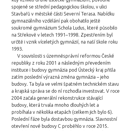
spojené se střední pedagogickou školou, v ulici
Stavbařů v městské části Severní Terasa. Nabídku
gymnaziálního vzdělání pak obohatilo ještě
soukromé gymnázium Schola Ludus, které působilo
na Střekově v letech 1991–1998. Zpestřením byl
určitě i vznik víceletých gymnázií, na naší škole roku
1993.
V souvislosti s územněsprávní reformou České
republiky z roku 2001 a následným převedením
instituce i budovy gymnázia pod Ústecký kraj přišla
zatím poslední výrazná změna gymnázia – jeho
budovy. Ta byla ve velmi špatném technickém stavu
a krajská správa se do ní rozhodla investovat. V roce
2004 začala generální rekonstrukce stávající
budovy, která trvala mnoho dlouhých let a
probíhala v několika etapách (celkem jich bylo 6).
Poslední fáze byla dostavbou gymnázia. Slavnostní
otevření nové budovy C proběhlo v roce 2015.