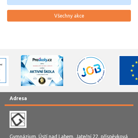
Všechny akce
Adresa
Gymnázium, Ústí nad Labem, Jateční 22, příspěvková