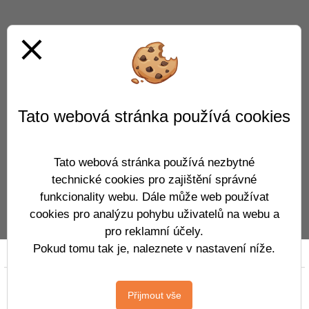
close
Tato webová stránka používá cookies
Tato webová stránka používá nezbytné
technické cookies pro zajištění správné
funkcionality webu. Dále může web používat
cookies pro analýzu pohybu uživatelů na webu a
pro reklamní účely.
Pokud tomu tak je, naleznete v nastavení níže.
Prohlášení o přístupnosti
Mapa webu
Cookies
Copyright © 2019 - 2026
Přijmout vše
CloudovýŠkolníWeb.cz
&
Vitalex Group
-