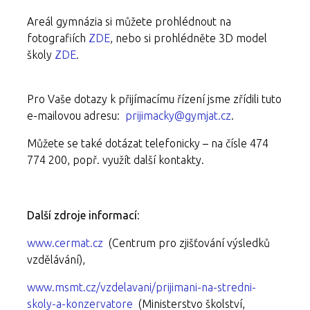
Areál gymnázia si můžete prohlédnout na
fotografiích
ZDE
, nebo si prohlédněte 3D model
školy
ZDE
.
Pro Vaše dotazy k přijímacímu řízení jsme zřídili tuto
e-mailovou adresu:
prijimacky@gymjat.cz
.
Můžete se také dotázat telefonicky – na čísle 474
774 200, popř. využít další kontakty.
Další zdroje informací
:
www.cermat.cz
(Centrum pro zjišťování výsledků
vzdělávání),
www.msmt.cz/vzdelavani/prijimani-na-stredni-
skoly-a-konzervatore
(Ministerstvo školství,