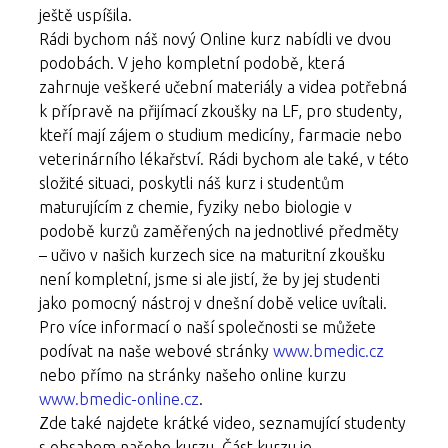
ještě uspíšila.
Rádi bychom náš nový Online kurz nabídli ve dvou
podobách. V jeho kompletní podobě, která
zahrnuje veškeré učební materiály a videa potřebná
k přípravě na přijímací zkoušky na LF, pro studenty,
kteří mají zájem o studium medicíny, farmacie nebo
veterinárního lékařství. Rádi bychom ale také, v této
složité situaci, poskytli náš kurz i studentům
maturujícím z chemie, fyziky nebo biologie v
podobě kurzů zaměřených na jednotlivé předměty
– učivo v našich kurzech sice na maturitní zkoušku
není kompletní, jsme si ale jistí, že by jej studenti
jako pomocný nástroj v dnešní době velice uvítali.
Pro více informací o naší společnosti se můžete
podívat na naše webové stránky
www.bmedic.cz
nebo přímo na stránky našeho online kurzu
www.bmedic-online.cz
.
Zde také najdete krátké video, seznamující studenty
s obsahem našeho kurzu. Část kurzu je