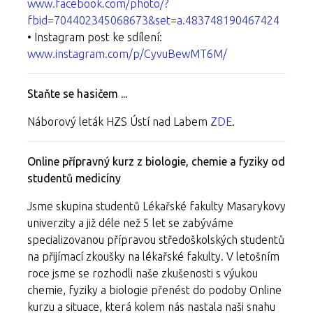
www.facebook.com/photo/?
fbid=704402345068673&set=a.483748190467424
• Instagram post ke sdílení:
www.instagram.com/p/CyvuBewMT6M/
Staňte se hasičem ...
Náborový leták HZS Ústí nad Labem
ZDE
.
Online přípravný kurz z biologie, chemie a fyziky od
studentů medicíny
Jsme skupina studentů Lékařské fakulty Masarykovy
univerzity a již déle než 5 let se zabýváme
specializovanou přípravou středoškolských studentů
na přijímací zkoušky na lékařské fakulty. V letošním
roce jsme se rozhodli naše zkušenosti s výukou
chemie, fyziky a biologie přenést do podoby Online
kurzu a situace, která kolem nás nastala naši snahu