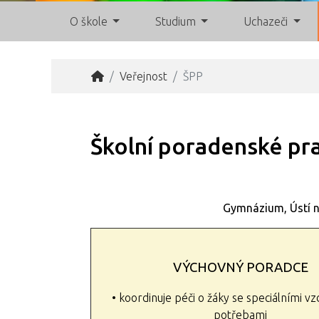
O škole
Studium
Uchazeči
Veřejnost
ŠPP
Školní poradenské pr
Gymnázium, Ústí n
VÝCHOVNÝ PORADCE
• koordinuje péči o žáky se speciálními v
potřebami