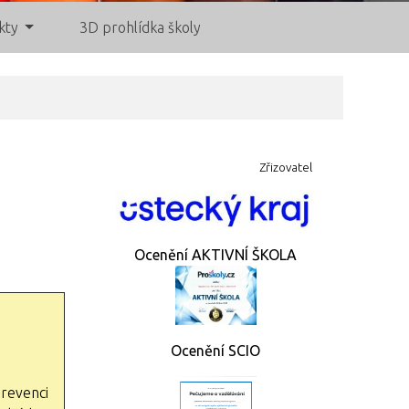
kty
3D prohlídka školy
Zřizovatel
Ocenění AKTIVNÍ ŠKOLA
Ocenění SCIO
prevenci