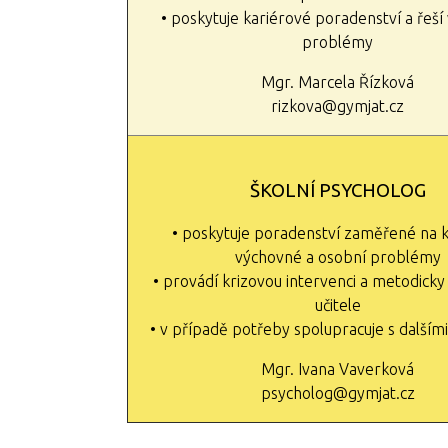
• poskytuje kariérové poradenství a řeš
problémy
Mgr. Marcela Řízková
rizkova@gymjat.cz
ŠKOLNÍ PSYCHOLOG
• poskytuje poradenství zaměřené na 
výchovné a osobní problémy
• provádí krizovou intervenci a metodick
učitele
• v případě potřeby spolupracuje s dalším
Mgr. Ivana Vaverková
psycholog@gymjat.cz