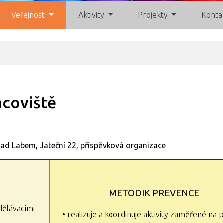
Veřejnost
Aktivity
Projekty
Konta
acoviště
ad Labem, Jateční 22, příspěvková organizace
METODIK PREVENCE
zdělávacími
• realizuje a koordinuje aktivity zaměřené na 