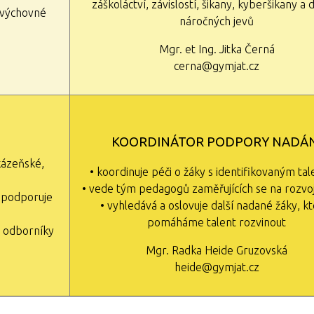
záškoláctví, závislostí, šikany, kyberšikany a d
í výchovné
náročných jevů
Mgr. et Ing. Jitka Černá
cerna@gymjat.cz
KOORDINÁTOR PODPORY NADÁN
kázeňské,
• koordinuje péči o žáky s identifikovaným ta
• vede tým pedagogů zaměřujících se na rozvo
y podporuje
• vyhledává a oslovuje další nadané žáky, k
pomáháme talent rozvinout
i odborníky
Mgr. Radka Heide Gruzovská
heide@gymjat.cz