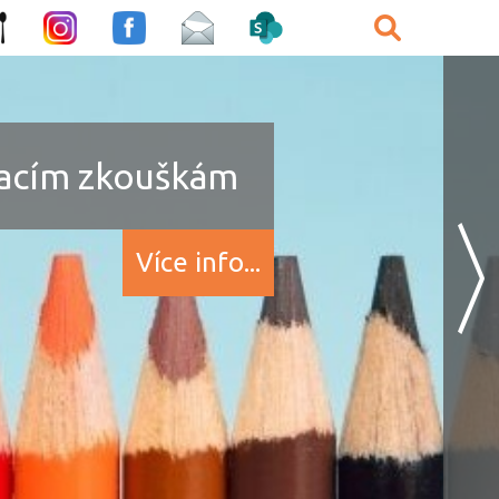
ímacím zkouškám
Více info...