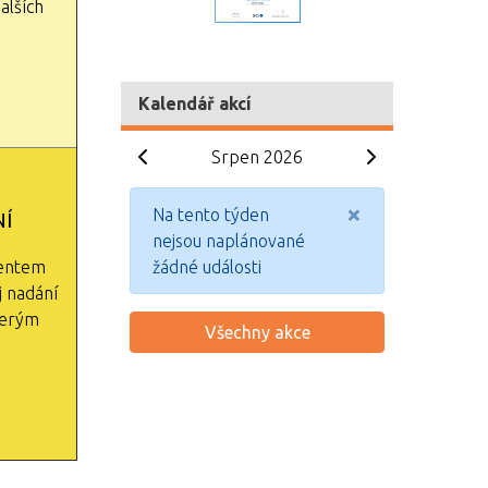
alších
Kalendář akcí
Srpen 2026
×
Na tento týden
Í
nejsou naplánované
lentem
žádné události
j nadání
terým
Všechny akce